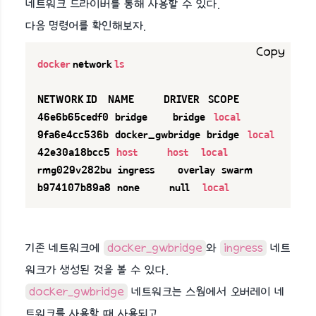
네트워크 드라이버를 통해 사용할 수 있다.
다음 명령어를 확인해보자.
Copy
docker
 network 
ls
NETWORK ID     NAME              DRIVER    SCOPE

46e6b65cedf0   bridge            bridge    
local
9fa6e4cc536b   docker_gwbridge   bridge    
local
42e30a18bcc5   
host
host
local
rmg029v282bu   ingress           overlay   swarm

b974107b89a8   none              null      
local
기존 네트워크에
docker_gwbridge
와
ingress
네트
워크가 생성된 것을 볼 수 있다.
docker_gwbridge
네트워크는 스웜에서 오버레이 네
트워크를 사용할 때 사용되고,