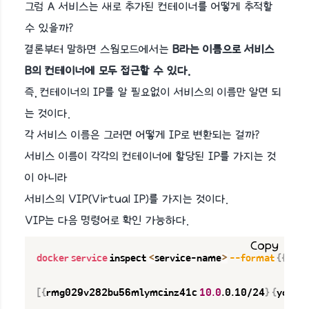
그럼 A 서비스는 새로 추가된 컨테이너를 어떻게 추적할
수 있을까?
결론부터 말하면 스웜모드에서는
B라는 이름으로 서비스
B의 컨테이너에 모두 접근할 수 있다.
즉, 컨테이너의 IP를 알 필요없이 서비스의 이름만 알면 되
는 것이다.
각 서비스 이름은 그러면 어떻게 IP로 변환되는 걸까?
서비스 이름이 각각의 컨테이너에 할당된 IP를 가지는 것
이 아니라
서비스의 VIP(Virtual IP)를 가지는 것이다.
VIP는 다음 명령어로 확인 가능하다.
Copy
docker
service
 inspect 
<
service-name
>
--format
{
{
.End
[
{
rmg029v282bu56mlymcinz41c 
10.0
.0.10/24
}
{
yqnmc