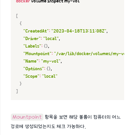
docker
 volume inspect my-vol

[
{
"CreatedAt"
:
"2023-04-18T13:11:08Z"
,

"Driver"
:
"local"
,

"Labels"
:
{
}
,

"Mountpoint"
:
"/var/lib/docker/volumes/my-vol/_
"Name"
:
"my-vol"
,

"Options"
:
{
}
,

"Scope"
:
"local"
}
]
Mountpoint
항목을 보면 해당 볼륨이 컴퓨터의 어느
경로에 생성되었는지도 체크 가능하다.