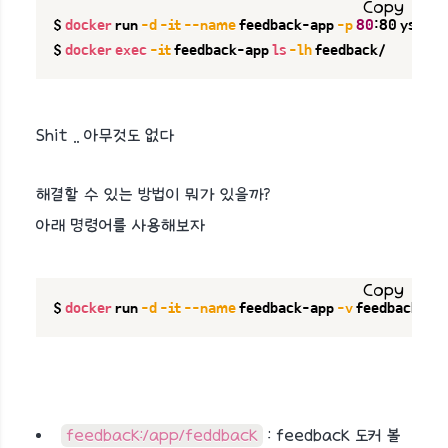
Copy
$ 
docker
 run 
-d
-it
--name
 feedback-app 
-p
80
:80 yshri
$ 
docker
exec
-it
 feedback-app 
ls
-lh
 feedback/
Shit .. 아무것도 없다
해결할 수 있는 방법이 뭐가 있을까?
아래 명령어를 사용해보자
Copy
$ 
docker
 run 
-d
-it
--name
 feedback-app 
-v
 feedback:/a
feedback:/app/feddback
: feedback 도커 볼