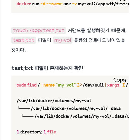
docker
 run 
-d
--name
 one 
-v
 my-vol:/app wtt/test-con:l
touch /app/test.txt
커맨드를 실행하였기 때문에,
test.txt
파일이
my-vol
볼륨의 경로에도 남아있을
것이다.
test.txt 파일이 존재하는지 확인
Copy
sudo
find
 / 
-name
"my-vol"
2
>
/dev/null 
|
xargs
-I
 / 
sudo
/var/lib/docker/volumes/my-vol

└── /var/lib/docker/volumes/my-vol/_data

    └── /var/lib/docker/volumes/my-vol/_data/test.tx
1
 directory, 
1
file