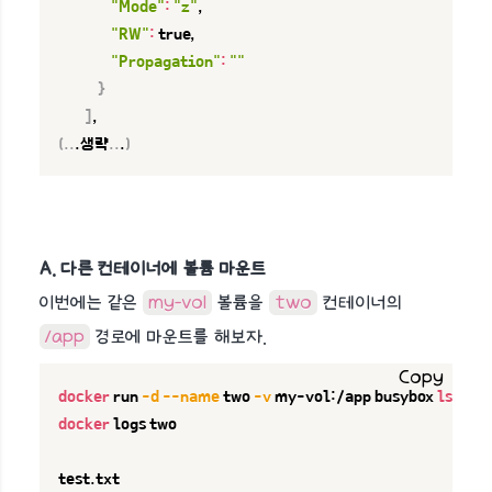
"Mode"
:
"z"
,

"RW"
:
 true,

"Propagation"
:
""
}
]
(
..
.생략
..
.
)
A. 다른 컨테이너에 볼륨 마운트
이번에는 같은
my-vol
볼륨을
two
컨테이너의
/app
경로에 마운트를 해보자.
Copy
docker
 run 
-d
--name
 two 
-v
 my-vol:/app busybox 
ls
docker
 logs two

test.txt