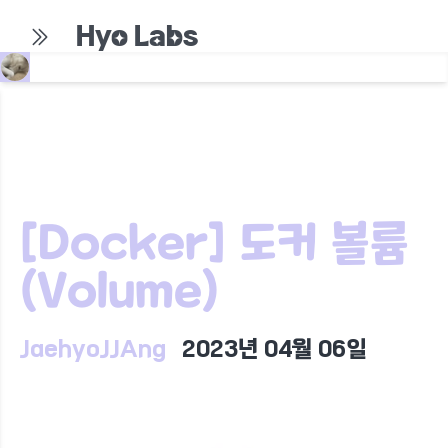
Hyo Labs
[Docker] 도커 볼륨
(Volume)
JaehyoJJAng
2023년 04월 06일