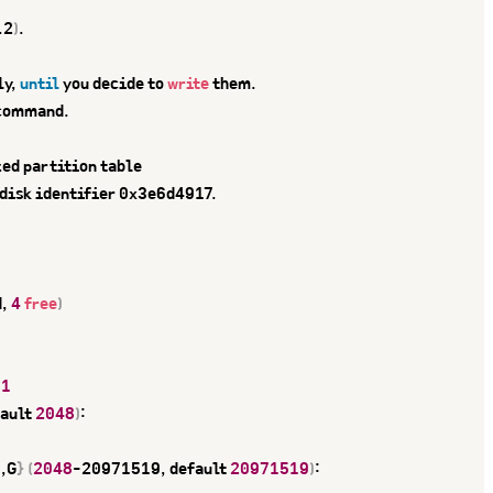
.2
)
.

y, 
until
 you decide to 
write
 them.

command.

ed partition table

 disk identifier 0x3e6d4917.

, 
4
free
)
 
1
ault 
2048
)
:

,G
}
(
2048
-20971519, default 
20971519
)
:
