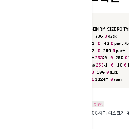
$ lsblk

NAME            MAJ:MIN RM  SIZE RO
sda               
8
:0    
0
   30G  
0
 disk

├─sda1            
8
:1    
0
    4G  
0
 part /b
└─sda2            
8
:2    
0
   26G  
0
 part

  ├─centos-root 
253
:0    
0
   25G  
0
  └─centos-swap 
253
:1    
0
    1G  
0
 
sdb               
8
:16   
0
   10G  
0
 disk

sr0              
11
:0    
1
 1024M  
0
 rom
sdb 8:16 0 10G 0 disk
sdb라는 이름으로 10G짜리 디스크가 추