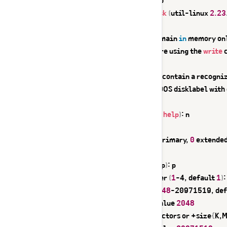
$ 
fdisk
 /dev/sdb

Welcome to 
fdisk
(
util-linux 
2.23
Changes will remain 
in
 memory onl
Be careful before using the 
write
 
Device does not contain a recogniz
Building a new DOS disklabel with
Command 
(
m 
for
help
)
: n

Partition type:

   p   primary 
(
0
 primary, 
0
 extended
   e   extended

Select 
(
default p
)
: p

Partition number 
(
1
-4, default 
1
)
:
First sector 
(
2048
-20971519, def
Using default value 
2048
Last sector, +sectors or +size
{
K,M