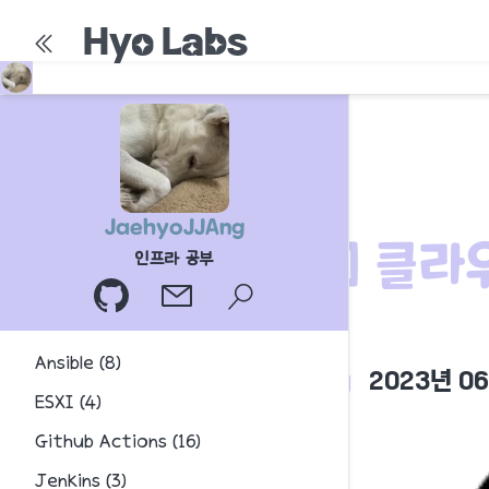
Hyo Labs
JaehyoJJAng
[Linux] 클라
인프라 공부
fdisk
Ansible
(
8
)
JaehyoJJAng
2023년 0
ESXI
(
4
)
Github Actions
(
16
)
Jenkins
(
3
)