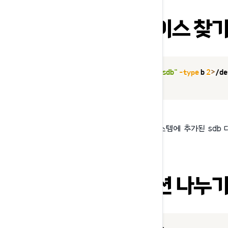
2. 디바이스 찾
$ 
find
 / 
-name
"sdb"
-type
 b 
2
>
/de
/dev/sdb
find
명령어로 시스템에 추가된 sdb 
3. 파티션 나누