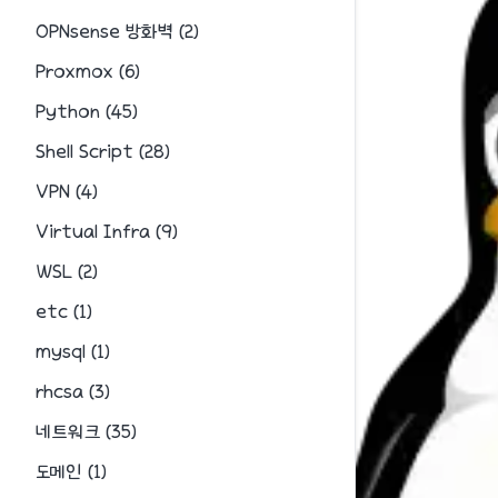
OPNsense 방화벽
(
2
)
Proxmox
(
6
)
Python
(
45
)
Shell Script
(
28
)
VPN
(
4
)
Virtual Infra
(
9
)
WSL
(
2
)
etc
(
1
)
mysql
(
1
)
rhcsa
(
3
)
네트워크
(
35
)
도메인
(
1
)