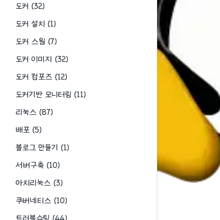
도커
(
32
)
도커 설치
(
1
)
도커 스웜
(
7
)
도커 이미지
(
32
)
도커 컴포즈
(
12
)
도커기반 모니터링
(
11
)
리눅스
(
87
)
배포
(
5
)
블로그 만들기
(
1
)
서버구축
(
10
)
아치리눅스
(
3
)
쿠버네티스
(
10
)
트러블슈팅
(
44
)