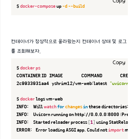
Copy
$ 
docker-compose
 up 
-d
--build
컨테이너가 정상적으로 올라왔는지 컨테이너 상태 및 로그
를 조회해보자.
Copy
$ 
docker
ps
CONTAINER ID   IMAGE                    COMMAND                   CREATED          
2c9933931aa4   yshrim12/vm-web:latest   
"uvicorn mai
$ 
docker
 logs vm-web

INFO:     Will 
watch
for
changes
in
 these directories: 
[
'/a
INFO:     Uvicorn running on http://0.0.0.0:8000 
(
Press C
INFO:     Started reloader process 
[
1
]
 using StatReload

ERROR:    Error loading ASGI app. Could not 
import
 modul