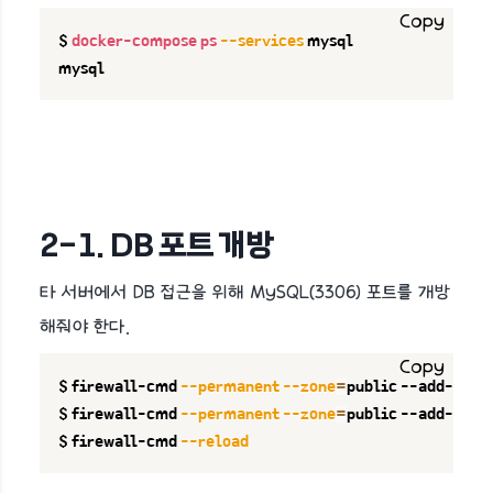
Copy
$ 
docker-compose
ps
--services
 mysql

mysql
2-1. DB 포트 개방
타 서버에서 DB 접근을 위해 MySQL(3306) 포트를 개방
해줘야 한다.
Copy
$ firewall-cmd 
--permanent
--zone
=
public --add-serv
$ firewall-cmd 
--permanent
--zone
=
public --add-port
$ firewall-cmd 
--reload