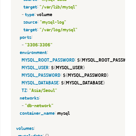
target
:
"/var/lib/mysql"
-
type
:
 volume

source
:
"mysql-log"
target
:
"/var/log/mysql"
ports
:
-
"3306:3306"
environment
:
MYSQL_ROOT_PASSWORD
:
 $
{
MYSQL_ROOT_PASSWORD
MYSQL_USER
:
 $
{
MYSQL_USER
}
MYSQL_PASSWORD
:
 $
{
MYSQL_PASSWORD
}
MYSQL_DATABASE
:
 $
{
MYSQL_DATABASE
}
TZ
:
"Asia/Seoul"
networks
:
-
"db-network"
container_name
:
 mysql

volumes
: