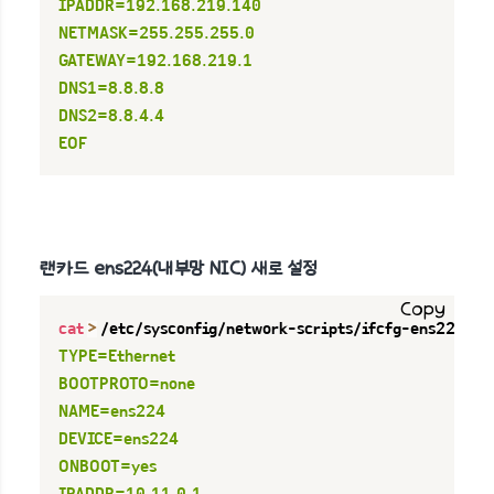
IPADDR=192.168.219.140

NETMASK=255.255.255.0

GATEWAY=192.168.219.1

DNS1=8.8.8.8

DNS2=8.8.4.4

EOF
랜카드 ens224(내부망 NIC) 새로 설정
Copy
cat
>
 /etc/sysconfig/network-scripts/ifcfg-ens224 
<<
TYPE=Ethernet

BOOTPROTO=none

NAME=ens224

DEVICE=ens224

ONBOOT=yes
