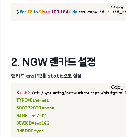
Copy
$ 
for
IP
in
$(
seq
100
104
)
;
do
 ssh-copy-id 
-i
 ./id_rsa 
10
2. NGW 랜카드 설정
랜카드 ens192를 static으로 설정
Copy
$ 
cat
>
 /etc/sysconfig/network-scripts/ifcfg-ens192 
<
TYPE=Ethernet

BOOTPROTO=none

NAME=ens192

DEVICE=ens192

ONBOOT=yes
