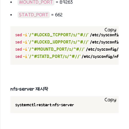
MOUNTD_PORT
= 89263
STATD_PORT
= 662
Copy
sed
-i
'/^#LOCKD_TCPPORT/s/^#//'
sed
-i
'/^#LOCKD_UDPPORT/s/^#//'
sed
-i
'/^#MOUNTD_PORT/s/^#//'
sed
-i
'/^#STATD_PORT/s/^#//'
 /etc/sysconfig/nfs
nfs-server 재시작
Copy
systemctl restart nfs-server