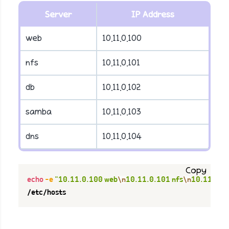
Server
IP Address
web
10.11.0.100
nfs
10.11.0.101
db
10.11.0.102
samba
10.11.0.103
dns
10.11.0.104
Copy
echo
-e
"10.11.0.100 web
\n
10.11.0.101 nfs
\n
10.11.0.1
/etc/hosts