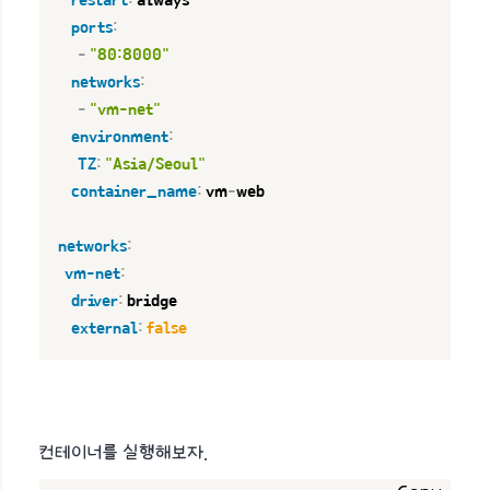
restart
:
 always

ports
:
-
"80:8000"
networks
:
-
"vm-net"
environment
:
TZ
:
"Asia/Seoul"
container_name
:
 vm
-
web

networks
:
vm-net
:
driver
:
 bridge

external
:
false
컨테이너를 실행해보자.