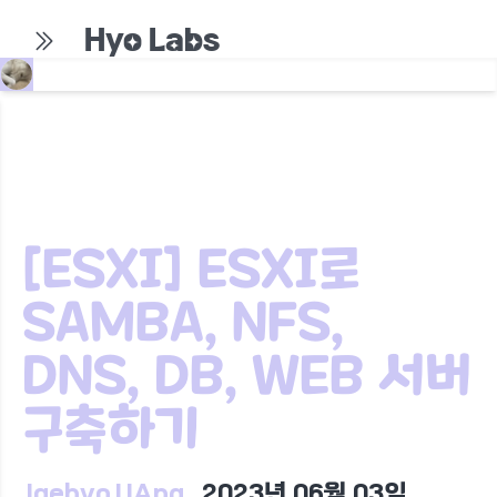
Hyo Labs
[ESXI] ESXI로
SAMBA, NFS,
DNS, DB, WEB 서버
구축하기
JaehyoJJAng
2023년 06월 03일