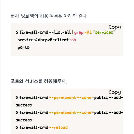
현재 방화벽의 허용 목록은 아래와 같다
Copy
$ firewall-cmd --list-all 
|
grep
-A1
"services"
  services: dhcpv6-client 
ssh
  ports:
포트와 서비스를 허용해주자.
Copy
$ firewall-cmd 
--permanent
--zone
=
public --add-port
success

$ firewall-cmd 
--permanent
--zone
=
public --add-serv
success

$ firewall-cmd 
--reload