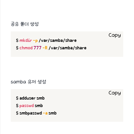
공유 폴더 생성
Copy
$ 
mkdir
-p
 /var/samba/share

$ 
chmod
777
-R
 /var/samba/share
samba 유저 생성
Copy
$ adduser smb

$ 
passwd
 smb

$ smbpasswd 
-a
 smb