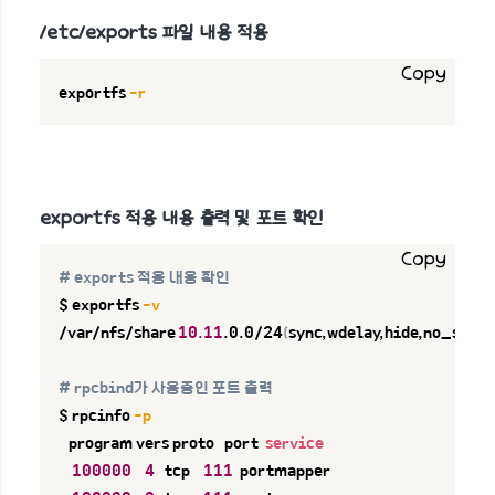
/etc/exports 파일 내용 적용
Copy
exportfs 
-r
exportfs 적용 내용 출력 및 포트 확인
Copy
# exports 적용 내용 확인
$ exportfs 
-v
/var/nfs/share	
10.11
.0.0/24
(
sync,wdelay,hide,no_subt
# rpcbind가 사용중인 포트 출력
$ rpcinfo 
-p
   program vers proto   port  
service
100000
4
   tcp    
111
  portmapper
