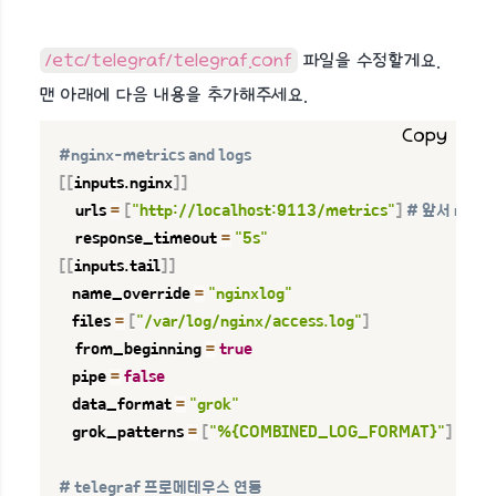
/etc/telegraf/telegraf.conf
파일을 수정할게요.
맨 아래에 다음 내용을 추가해주세요.
Copy
#nginx-metrics and logs
[
[
inputs.nginx
]
]
     urls 
=
[
"http://localhost:9113/metrics"
]
# 앞서 ngin
     response_timeout 
=
"5s"
[
[
inputs.tail
]
]
    name_override 
=
"nginxlog"
    files 
=
[
"/var/log/nginx/access.log"
]
     from_beginning 
=
true
    pipe 
=
false
    data_format 
=
"grok"
    grok_patterns 
=
[
"%{COMBINED_LOG_FORMAT}"
]
# telegraf 프로메테우스 연동