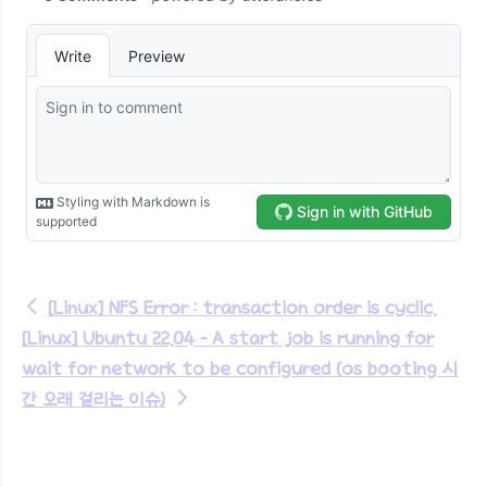
←
[Linux] NFS Error : transaction order is cyclic.
[Linux] Ubuntu 22.04 - A start job is running for
wait for network to be configured (os booting 시
간 오래 걸리는 이슈)
→