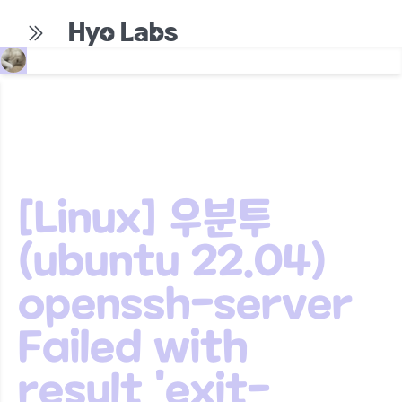
Hyo Labs
[Linux] 우분투
(ubuntu 22.04)
openssh-server
Failed with
result 'exit-