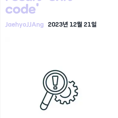
code'
JaehyoJJAng
2023년 12월 21일