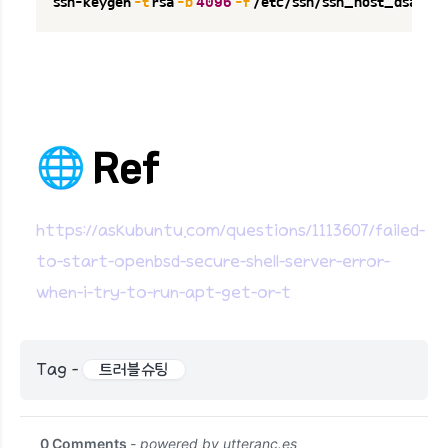
ssh-keygen 
-t
 rsa 
-b
4096
-f
 /etc/ssh/ssh_host_dsa_ke
🌐 Ref
https://askubuntu.com/questions/1113607/failed-
to-start-openbsd-secure-shell-server-error-
when-i-try-to-run-apt-get-or-t
Tag -
트러블슈팅