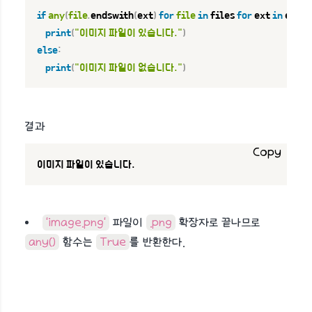
if
any
(
file
.
endswith
(
ext
)
for
file
in
 files 
for
 ext 
in
 exte
print
(
"이미지 파일이 있습니다."
)
else
:
print
(
"이미지 파일이 없습니다."
)
결과
Copy
이미지 파일이 있습니다.
'image.png'
파일이
.png
확장자로 끝나므로
any()
함수는
True
를 반환한다.