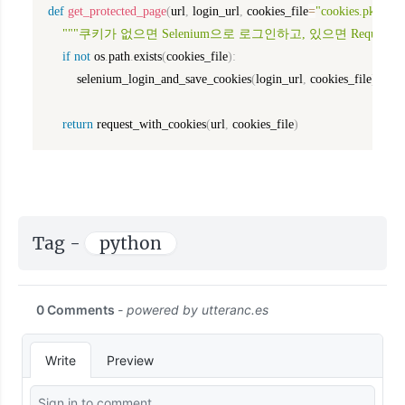
def
get_protected_page
(
url
,
 login_url
,
 cookies_file
=
"cookies.pkl"
)
:
"""쿠키가 없으면 Selenium으로 로그인하고, 있으면 Requests
if
not
 os
.
path
.
exists
(
cookies_file
)
:
        selenium_login_and_save_cookies
(
login_url
,
 cookies_file
)
return
 request_with_cookies
(
url
,
 cookies_file
)
Tag -
python