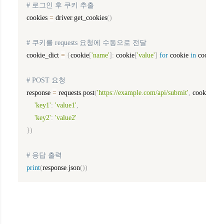
# 로그인 후 쿠키 추출
cookies 
=
 driver
.
get_cookies
(
)
# 쿠키를 requests 요청에 수동으로 전달
cookie_dict 
=
{
cookie
[
'name'
]
:
 cookie
[
'value'
]
for
 cookie 
in
 cookies
}
# POST 요청
response 
=
 requests
.
post
(
'https://example.com/api/submit'
,
 cookies
=
co
'key1'
:
'value1'
,
'key2'
:
'value2'
}
)
# 응답 출력
print
(
response
.
json
(
)
)