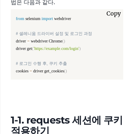
법은 다음과 같다.
Copy
from
 selenium 
import
 webdriver

# 셀레니움 드라이버 설정 및 로그인 과정
driver 
=
 webdriver
.
Chrome
(
)
driver
.
get
(
'https://example.com/login'
)
# 로그인 수행 후, 쿠키 추출
cookies 
=
 driver
.
get_cookies
(
)
1-1. requests 세션에 쿠키
적용하기