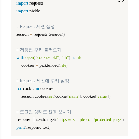
import
import
 pickle

# Requests 세션 생성
session 
=
 requests
.
Session
(
)
# 저장된 쿠키 불러오기
with
open
(
"cookies.pkl"
,
"rb"
)
as
file
:
    cookies 
=
 pickle
.
load
(
file
)
# Requests 세션에 쿠키 설정
for
 cookie 
in
 cookies
:
    session
.
cookies
.
set
(
cookie
[
'name'
]
,
 cookie
[
'value'
]
)
# 로그인 상태로 요청 보내기
response 
=
 session
.
get
(
"https://example.com/protected-page"
)
print
(
response
.
text
)