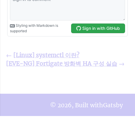
←
[Linux] systemctl 이란?
[EVE-NG] Fortigate 방화벽 HA 구성 실습
→
©
2026
, Built with
Gatsby