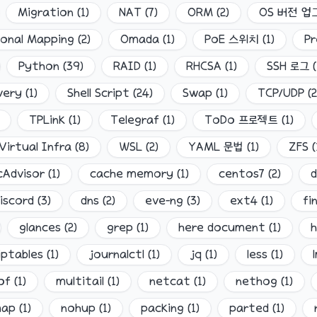
Migration
(
1
)
NAT
(
7
)
ORM
(
2
)
OS 버전 
ional Mapping
(
2
)
Omada
(
1
)
PoE 스위치
(
1
)
Pr
Python
(
39
)
RAID
(
1
)
RHCSA
(
1
)
SSH 로그
(
very
(
1
)
Shell Script
(
24
)
Swap
(
1
)
TCP/UDP
(
2
TPLink
(
1
)
Telegraf
(
1
)
ToDo 프로젝트
(
1
)
Virtual Infra
(
8
)
WSL
(
2
)
YAML 문법
(
1
)
ZFS
(
cAdvisor
(
1
)
cache memory
(
1
)
centos7
(
2
)
iscord
(
3
)
dns
(
2
)
eve-ng
(
3
)
ext4
(
1
)
fi
glances
(
2
)
grep
(
1
)
here document
(
1
)
h
iptables
(
1
)
journalctl
(
1
)
jq
(
1
)
less
(
1
)
of
(
1
)
multitail
(
1
)
netcat
(
1
)
nethog
(
1
)
map
(
1
)
nohup
(
1
)
packing
(
1
)
parted
(
1
)