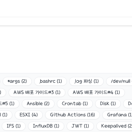
*args
(
2
)
.bashrc
(
1
)
.log 파싱
(
1
)
/dev/null
)
AWS 배포 가이드#3
(
1
)
AWS 배포 가이드#4
(
1
)
드#5
(
1
)
Ansible
(
2
)
Crontab
(
1
)
Disk
(
1
)
D
l
(
1
)
ESXI
(
4
)
Github Actions
(
16
)
Grafana
(
1
IFS
(
1
)
InfluxDB
(
1
)
JWT
(
1
)
Keepalived
(
2