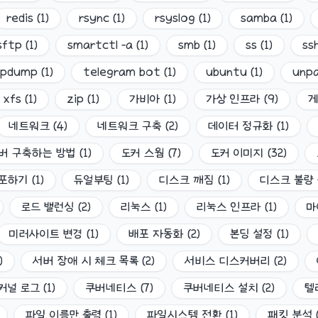
redis
(
1
)
rsync
(
1
)
rsyslog
(
1
)
samba
(
1
)
sftp
(
1
)
smartctl -a
(
1
)
smb
(
1
)
ss
(
1
)
ss
cpdump
(
1
)
telegram bot
(
1
)
ubuntu
(
1
)
unpa
xfs
(
1
)
zip
(
1
)
가비아
(
1
)
가상 인프라
(
9
)
네트워크
(
4
)
네트워크 구축
(
2
)
데이터 정규화
(
1
)
버 구축하는 방법
(
1
)
도커 스웜
(
7
)
도커 이미지
(
32
)
배포하기
(
1
)
듀얼부팅
(
1
)
디스크 깨짐
(
1
)
디스크 불량
로드 밸런싱
(
2
)
리눅스
(
1
)
리눅스 인프라
(
1
)
마
미러사이트 변경
(
1
)
배포 자동화
(
2
)
본딩 설정
(
1
)
)
서버 장애 시 체크 목록
(
2
)
서비스 디스커버리
(
2
)
커널 로그
(
1
)
쿠버네티스
(
7
)
쿠버네티스 설치
(
2
)
텔
파일 이름만 출력
(
1
)
파일시스템 전환
(
1
)
패킷 분석