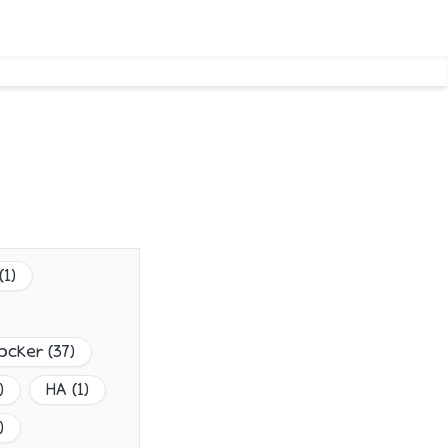
(
1
)
ocker
(
37
)
)
HA
(
1
)
)