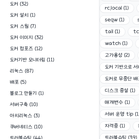
도커
(
32
)
rc.local
(
1
)
도커 설치
(
1
)
seqw
(
1
)
도커 스웜
(
7
)
tail
(
1
)
t
도커 이미지
(
32
)
watch
(
1
)
도커 컴포즈
(
12
)
고가용성
(
2
)
도커기반 모니터링
(
11
)
도커 기반으로 서
리눅스
(
87
)
도커로 무중단 
배포
(
5
)
디스크 증설
(
1
)
블로그 만들기
(
1
)
매개변수
(
1
)
서버구축
(
10
)
서버 운영 tip
(
1
아치리눅스
(
3
)
자격증
(
1
)
쿠버네티스
(
10
)
트러블슈팅
(
39
)
트러블슈팅
(
44
)