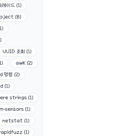
업그레이드
(
1
)
oject
(
8
)
1
)
)
UUID 조회
(
1
)
1
)
awk
(
2
)
dd 명령
(
2
)
nd
(
1
)
ere strings
(
1
)
lm-sensors
(
1
)
netstat
(
1
)
rapidfuzz
(
1
)