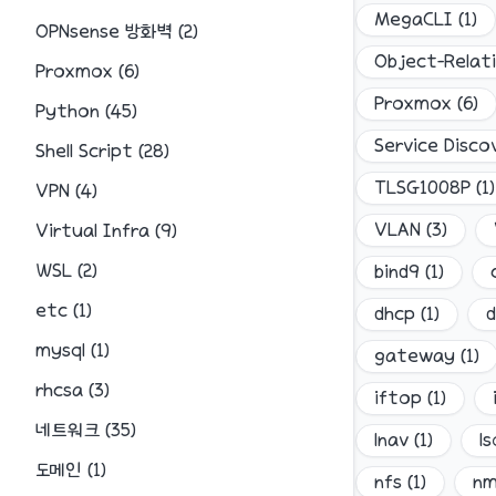
MegaCLI
(
1
)
OPNsense 방화벽
(
2
)
Object-Relat
Proxmox
(
6
)
Proxmox
(
6
)
Python
(
45
)
Service Disco
Shell Script
(
28
)
TLSG1008P
(
1
)
VPN
(
4
)
VLAN
(
3
)
Virtual Infra
(
9
)
WSL
(
2
)
bind9
(
1
)
etc
(
1
)
dhcp
(
1
)
d
mysql
(
1
)
gateway
(
1
)
rhcsa
(
3
)
iftop
(
1
)
네트워크
(
35
)
lnav
(
1
)
ls
도메인
(
1
)
nfs
(
1
)
n