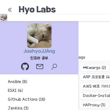
Hyo Labs
JaehyoJJAng
Tags
인프라 공부
**kwargs
(
2
)
ARP 프로토콜
(
4
Ansible
(
8
)
AWS 배포 가이
ESXI
(
4
)
Docker-Instal
Github Actions
(
16
)
HAProxy
(
3
)
Jenkins
(
3
)