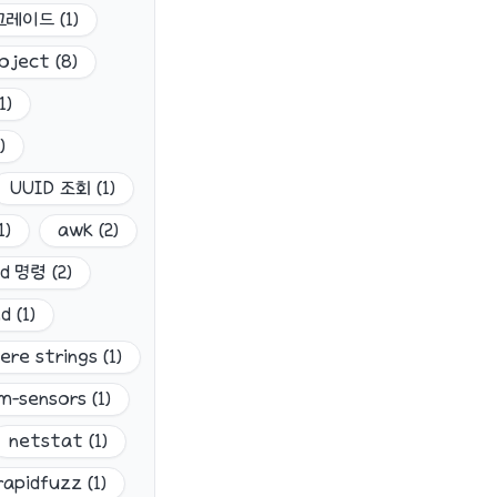
업그레이드
(
1
)
oject
(
8
)
1
)
)
UUID 조회
(
1
)
1
)
awk
(
2
)
dd 명령
(
2
)
nd
(
1
)
ere strings
(
1
)
lm-sensors
(
1
)
netstat
(
1
)
rapidfuzz
(
1
)