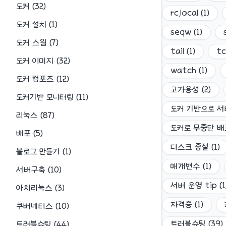
도커
(
32
)
rc.local
(
1
)
도커 설치
(
1
)
seqw
(
1
)
도커 스웜
(
7
)
tail
(
1
)
t
도커 이미지
(
32
)
watch
(
1
)
도커 컴포즈
(
12
)
고가용성
(
2
)
도커기반 모니터링
(
11
)
도커 기반으로 서
리눅스
(
87
)
도커로 무중단 
배포
(
5
)
디스크 증설
(
1
)
블로그 만들기
(
1
)
매개변수
(
1
)
서버구축
(
10
)
서버 운영 tip
(
1
아치리눅스
(
3
)
자격증
(
1
)
쿠버네티스
(
10
)
트러블슈팅
(
39
)
트러블슈팅
(
44
)