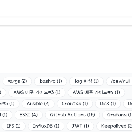
*args
(
2
)
.bashrc
(
1
)
.log 파싱
(
1
)
/dev/null
)
AWS 배포 가이드#3
(
1
)
AWS 배포 가이드#4
(
1
)
드#5
(
1
)
Ansible
(
2
)
Crontab
(
1
)
Disk
(
1
)
D
l
(
1
)
ESXI
(
4
)
Github Actions
(
16
)
Grafana
(
1
IFS
(
1
)
InfluxDB
(
1
)
JWT
(
1
)
Keepalived
(
2