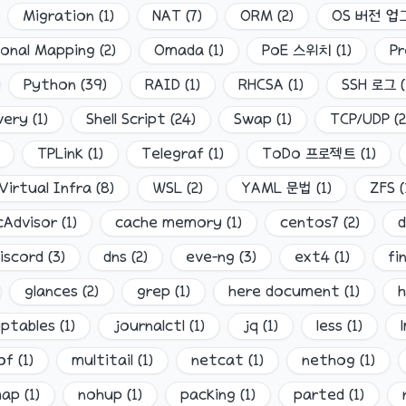
Migration
(
1
)
NAT
(
7
)
ORM
(
2
)
OS 버전 
ional Mapping
(
2
)
Omada
(
1
)
PoE 스위치
(
1
)
Pr
Python
(
39
)
RAID
(
1
)
RHCSA
(
1
)
SSH 로그
(
very
(
1
)
Shell Script
(
24
)
Swap
(
1
)
TCP/UDP
(
2
TPLink
(
1
)
Telegraf
(
1
)
ToDo 프로젝트
(
1
)
Virtual Infra
(
8
)
WSL
(
2
)
YAML 문법
(
1
)
ZFS
(
cAdvisor
(
1
)
cache memory
(
1
)
centos7
(
2
)
iscord
(
3
)
dns
(
2
)
eve-ng
(
3
)
ext4
(
1
)
fi
glances
(
2
)
grep
(
1
)
here document
(
1
)
h
iptables
(
1
)
journalctl
(
1
)
jq
(
1
)
less
(
1
)
of
(
1
)
multitail
(
1
)
netcat
(
1
)
nethog
(
1
)
map
(
1
)
nohup
(
1
)
packing
(
1
)
parted
(
1
)