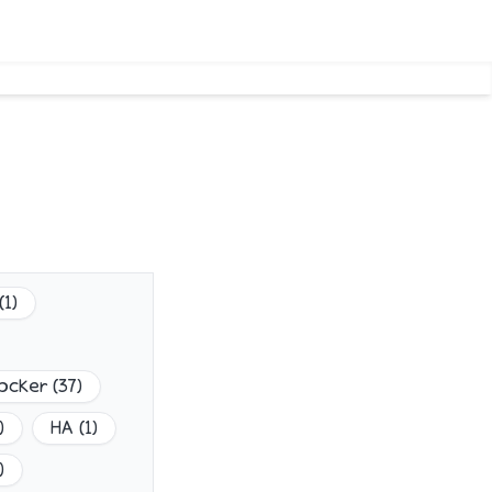
(
1
)
ocker
(
37
)
)
HA
(
1
)
)