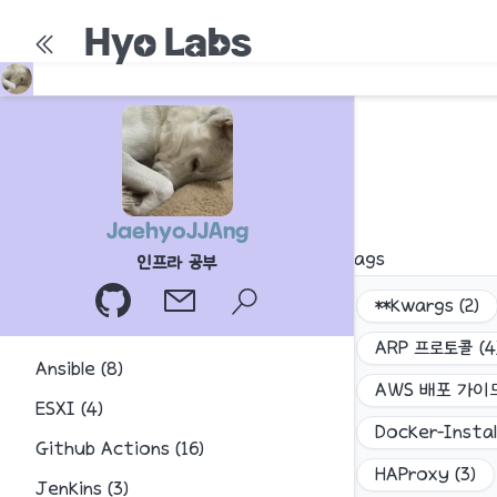
Hyo Labs
JaehyoJJAng
Tags
인프라 공부
**kwargs
(
2
)
ARP 프로토콜
(
4
Ansible
(
8
)
AWS 배포 가이
ESXI
(
4
)
Docker-Instal
Github Actions
(
16
)
HAProxy
(
3
)
Jenkins
(
3
)