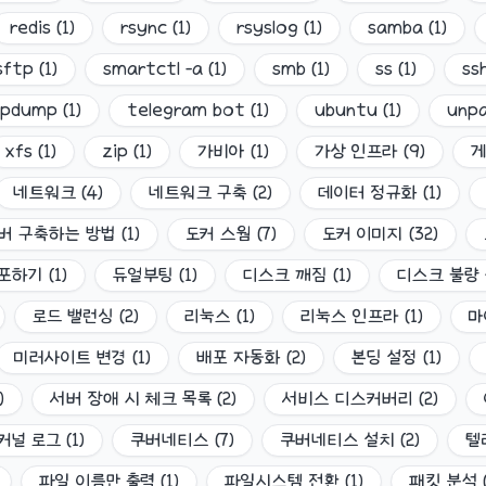
redis
(
1
)
rsync
(
1
)
rsyslog
(
1
)
samba
(
1
)
sftp
(
1
)
smartctl -a
(
1
)
smb
(
1
)
ss
(
1
)
ss
cpdump
(
1
)
telegram bot
(
1
)
ubuntu
(
1
)
unpa
xfs
(
1
)
zip
(
1
)
가비아
(
1
)
가상 인프라
(
9
)
네트워크
(
4
)
네트워크 구축
(
2
)
데이터 정규화
(
1
)
버 구축하는 방법
(
1
)
도커 스웜
(
7
)
도커 이미지
(
32
)
배포하기
(
1
)
듀얼부팅
(
1
)
디스크 깨짐
(
1
)
디스크 불량
로드 밸런싱
(
2
)
리눅스
(
1
)
리눅스 인프라
(
1
)
마
미러사이트 변경
(
1
)
배포 자동화
(
2
)
본딩 설정
(
1
)
)
서버 장애 시 체크 목록
(
2
)
서비스 디스커버리
(
2
)
커널 로그
(
1
)
쿠버네티스
(
7
)
쿠버네티스 설치
(
2
)
텔
파일 이름만 출력
(
1
)
파일시스템 전환
(
1
)
패킷 분석