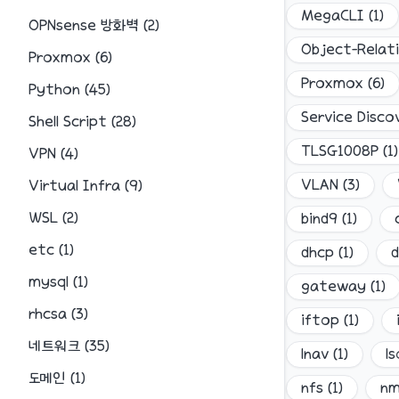
MegaCLI
(
1
)
OPNsense 방화벽
(
2
)
Object-Relat
Proxmox
(
6
)
Proxmox
(
6
)
Python
(
45
)
Service Disco
Shell Script
(
28
)
TLSG1008P
(
1
)
VPN
(
4
)
VLAN
(
3
)
Virtual Infra
(
9
)
WSL
(
2
)
bind9
(
1
)
etc
(
1
)
dhcp
(
1
)
d
mysql
(
1
)
gateway
(
1
)
rhcsa
(
3
)
iftop
(
1
)
네트워크
(
35
)
lnav
(
1
)
ls
도메인
(
1
)
nfs
(
1
)
n